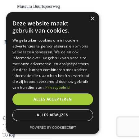
Museum Buurtspoorweg
×
Koninklijke Grolsch
Deze website maakt
De Museumfabriek
gebruik van cookies.
We gebruiken cookies om inhoud en
Evenementen
advertenties te personaliseren en om ons
verkeer te analyseren. We delen ook
Go-Kids Twente & Achterhoek
informatie over uw gebruik van onze site
met onze advertentie- en analysepartners,
Kidsproof Twente
die deze kunnen combineren met andere
Vettt(e) uitjes in Twente
informatie die u aan hen heeft verstrekt of
die zij hebben verzameld door uw gebruik
Military Boekelo
van hun diensten.
Privacybeleid
Kindercamping vlak bij Hengelo
ALLES ACCEPTEREN
Camping in Enschede met zwembad
Camping in Hengelo met zwembad
ALLES AFWIJZEN
©
2026 Camping Buytenplaets Boekelo
-
Algemene voorwaarden
POWERED BY COOKIESCRIPT
-
Privacy- en cookieverklaring
To top