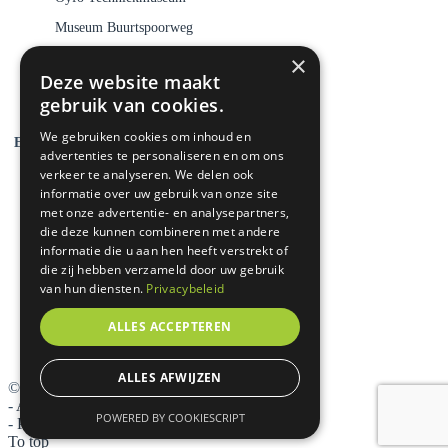
Museum Buurtspoorweg
Koninklijke Grolsch
×
Deze website maakt
De Museumfabriek
gebruik van cookies.
We gebruiken cookies om inhoud en
Evenementen
advertenties te personaliseren en om ons
verkeer te analyseren. We delen ook
Go-Kids Twente & Achterhoek
informatie over uw gebruik van onze site
met onze advertentie- en analysepartners,
Kidsproof Twente
die deze kunnen combineren met andere
Vettt(e) uitjes in Twente
informatie die u aan hen heeft verstrekt of
die zij hebben verzameld door uw gebruik
Military Boekelo
van hun diensten.
Privacybeleid
Kindercamping vlak bij Hengelo
ALLES ACCEPTEREN
Camping in Enschede met zwembad
Camping in Hengelo met zwembad
ALLES AFWIJZEN
©
2026 Camping Buytenplaets Boekelo
-
Algemene voorwaarden
POWERED BY COOKIESCRIPT
-
Privacy- en cookieverklaring
To top