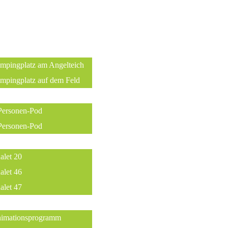
mpingplatz am Angelteich
mpingplatz auf dem Feld
ten
Personen-Pod
Personen-Pod
alet 20
alet 46
alet 47
ng
imationsprogramm