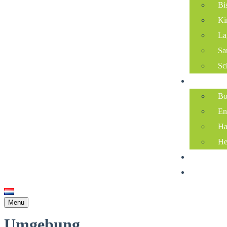
Bi
Ki
La
Sa
Sc
Umgebun
Bo
En
Ha
He
Über uns
Kontakt
Menu
Umgebung