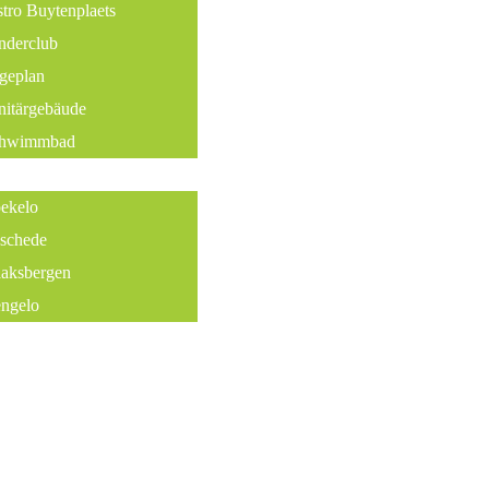
stro Buytenplaets
nderclub
geplan
nitärgebäude
hwimmbad
g
ekelo
schede
aksbergen
ngelo