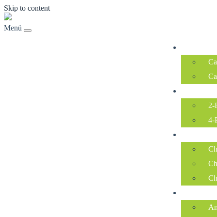
Skip to content
Menü
Campen
Ca
Ca
Wanderhüt
2-
4-
Chalets
Ch
Ch
Ch
Ausstattu
An
Campingplatz Buytenplaets Boekelo